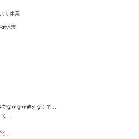
により休業
末年始休業
。
事でなかなか通えなくて…
くて…
です。